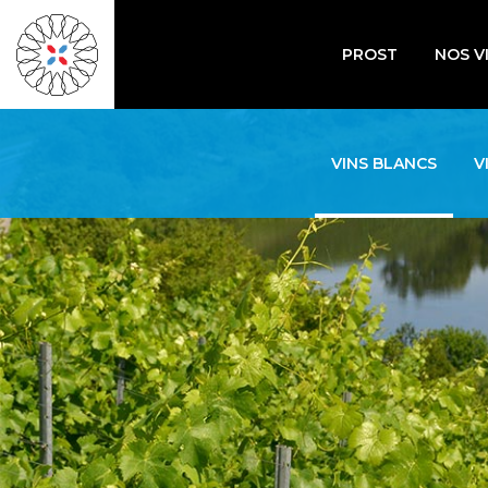
PROST
NOS V
VINS BLANCS
V