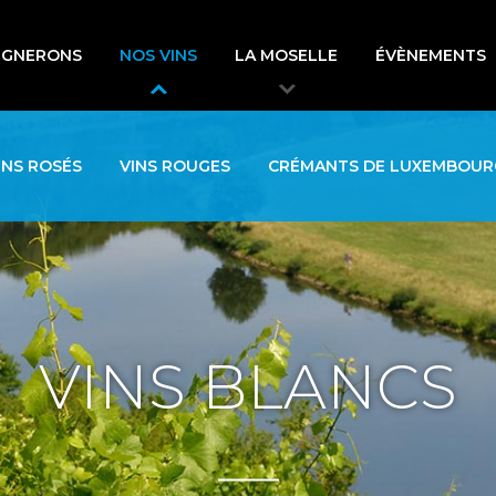
IGNERONS
NOS VINS
LA MOSELLE
ÉVÈNEMENTS
INS ROSÉS
VINS ROUGES
CRÉMANTS DE LUXEMBOUR
VINS
BLANCS