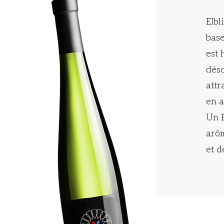
Elbl
base
est 
déso
attr
en a
Un E
arôm
et d