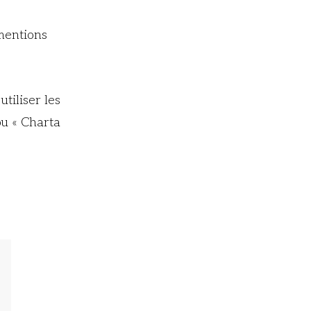
mentions
tiliser les
ou « Charta