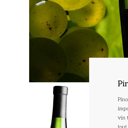
Pi
Pino
impo
vin 
tout