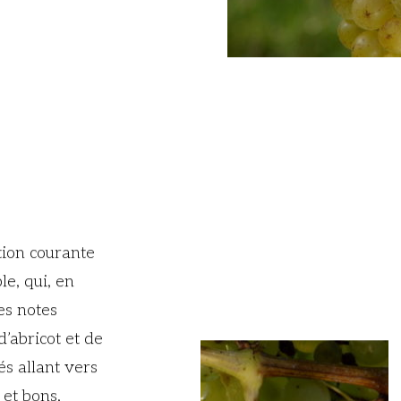
ion courante
le, qui, en
es notes
’abricot et de
és allant vers
 et bons,