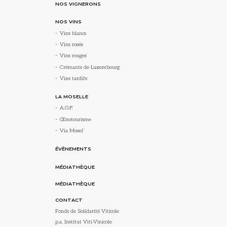
NOS VIGNERONS
NOS VINS
Vins blancs
Vins rosés
Vins rouges
Crémants de Luxembourg
Vins tardifs
LA MOSELLE
A.O.P.
Œnotourisme
Via Mosel’
ÉVÈNEMENTS
MÉDIATHÈQUE
MÉDIATHÈQUE
CONTACT
Fonds de Solidarité Viticole
p.a. Institut Viti-Vinicole