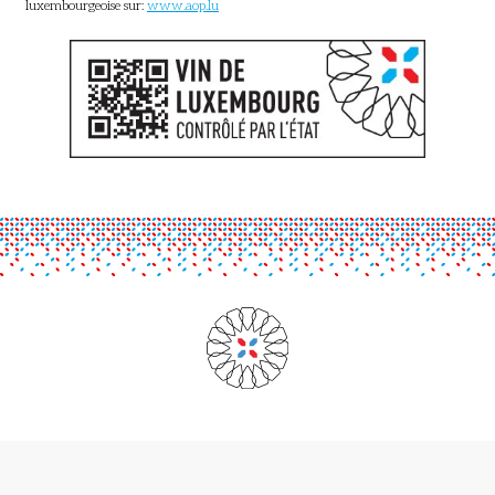
luxembourgeoise sur:
www.aop.lu