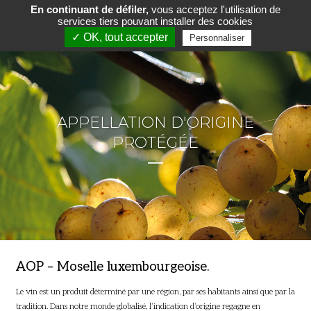
En continuant de défiler,
vous acceptez l'utilisation de
services tiers pouvant installer des cookies
✓ OK, tout accepter
Personnaliser
APPELLATION D'ORIGINE
PROTÉGÉE
AOP – Moselle luxembourgeoise.
Le vin est un produit déterminé par une région, par ses habitants ainsi que par la
tradition. Dans notre monde globalisé, l’indication d’origine regagne en