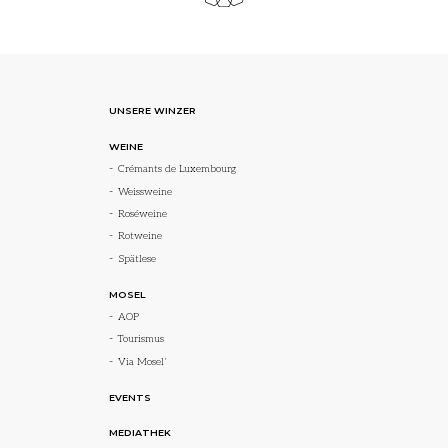
UNSERE WINZER
WEINE
Crémants de Luxembourg
Weissweine
Roséweine
Rotweine
Spätlese
MOSEL
AOP
Tourismus
Via Mosel’
EVENTS
MEDIATHEK