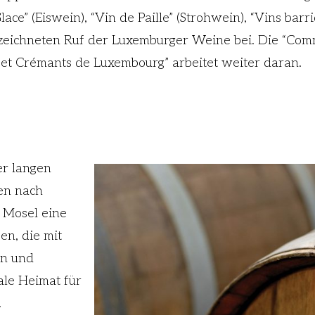
Glace” (Eiswein), “Vin de Paille” (Strohwein), “Vins barr
ezeichneten Ruf der Luxemburger Weine bei. Die “Com
 et Crémants de Luxembourg” arbeitet weiter daran.
er langen
en nach
e Mosel eine
en, die mit
en und
ale Heimat für
.