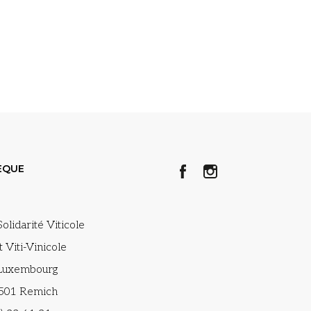
ÈQUE
olidarité Viticole
ut Viti-Vinicole
 Luxembourg
-5501 Remich