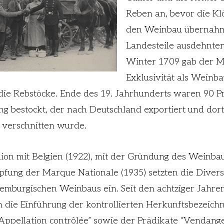
Reben an, bevor die Klö
den Weinbau übernahm
Landesteile ausdehnten
Winter 1709 gab der Mo
Exklusivität als Weinba
 die Rebstöcke. Ende des 19. Jahrhunderts waren 90 P
ng bestockt, der nach Deutschland exportiert und dort
verschnitten wurde.
nion mit Belgien (1922), mit der Gründung des Weinbau
pfung der Marque Nationale (1935) setzten die Diversi
xemburgischen Weinbaus ein. Seit den achtziger Jahr
 die Einführung der kontrollierten Herkunftsbezeich
Appellation contrôlée” sowie der Prädikate “Vendange