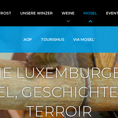
PROST
UNSERE WINZER
WEINE
MOSEL
EVEN
AOP
TOURISMUS
VIA MOSEL’
IE LUXEMBURG
L, GESCHICHT
TERROIR