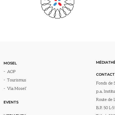
MÉDIATH
MOSEL
AOP
CONTACT
Tourismus
Fonds de S
Via Mosel’
p.a. Instit
Route de
EVENTS
B.P. 50 L