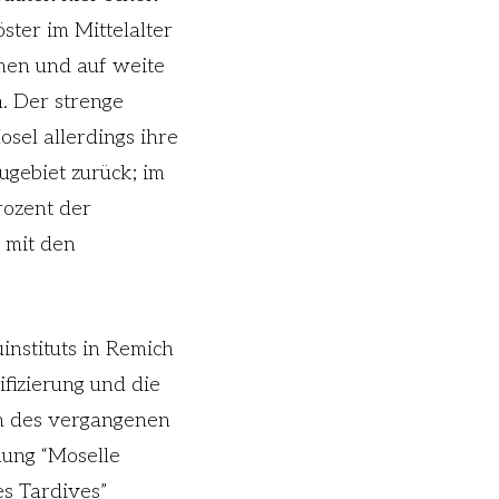
ster im Mittelalter
en und auf weite
. Der strenge
sel allerdings ihre
ugebiet zurück; im
rozent der
 mit den
instituts in Remich
fizierung und die
en des vergangenen
nung “Moselle
s Tardives”