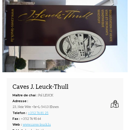
Caves J. Leuck-Thull
Maître de chai :
Pol LEUCK
Adresse :
23, Neie Wée <br>L-5413 Ehnen
Telefon :
+352 76 81 25
Fax :
+352 76 90 64
Web :
www.caves-leuck.lu