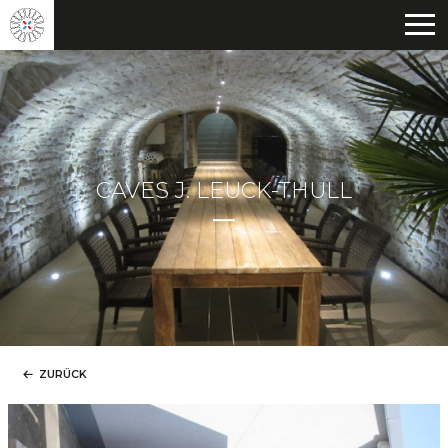
CAVES J. LEUCK-THULL
ZURÜCK