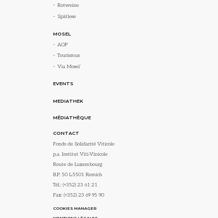
Rotweine
Spätlese
MOSEL
AOP
Tourismus
Via Mosel’
EVENTS
MEDIATHEK
MÉDIATHÈQUE
CONTACT
Fonds de Solidarité Viticole
p.a. Institut Viti-Vinicole
Route de Luxembourg
B.P. 50 L-5501 Remich
Tél.:
(+352) 23 61 21
Fax: (+352) 23 69 95 90
COOKIES MANAGER