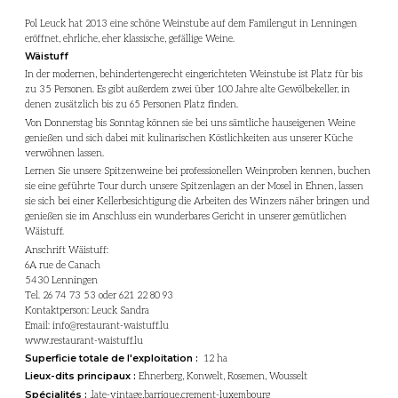
Pol Leuck hat 2013 eine schöne Weinstube auf dem Familengut in Lenningen
eröffnet, ehrliche, eher klassische, gefällige Weine.
Wäistuff
In der modernen, behindertengerecht eingerichteten Weinstube ist Platz für bis
zu 35 Personen. Es gibt außerdem zwei über 100 Jahre alte Gewölbekeller, in
denen zusätzlich bis zu 65 Personen Platz finden.
Von Donnerstag bis Sonntag können sie bei uns sämtliche hauseigenen Weine
genießen und sich dabei mit kulinarischen Köstlichkeiten aus unserer Küche
verwöhnen lassen.
Lernen Sie unsere Spitzenweine bei professionellen Weinproben kennen, buchen
sie eine geführte Tour durch unsere Spitzenlagen an der Mosel in Ehnen, lassen
sie sich bei einer Kellerbesichtigung die Arbeiten des Winzers näher bringen und
genießen sie im Anschluss ein wunderbares Gericht in unserer gemütlichen
Wäistuff.
Anschrift Wäistuff:
6A rue de Canach
5430 Lenningen
Tel. 26 74 73 53 oder 621 22 80 93
Kontaktperson: Leuck Sandra
Email: info@restaurant-waistuff.lu
www.restaurant-waistuff.lu
Superficie totale de l'exploitation :
12 ha
Lieux-dits principaux :
Ehnerberg, Konwelt, Rosemen, Wousselt
Spécialités :
,late-vintage,barrique,crement-luxembourg