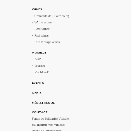
WINES
Crémants de Luxembourg
White wines
Rosé wines
Red wines
Late vintage wines
MOSELLE
AOP
Tourism
Via Mosel’
EVENTS
MEDIA
MÉDIATHÈQUE
CONTACT
Fonds de Solidarité Viticole
p.a. Institut Viti-Vinicole