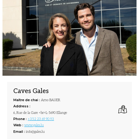
Caves Gales
Maître de chai :
Arno BAUER
Address :
6, Rue de la Gare <br>L-5690 Ellange
Phone :
+352 23 69 90 93
Web :
www.gales.lu
Email :
info@gales.lu